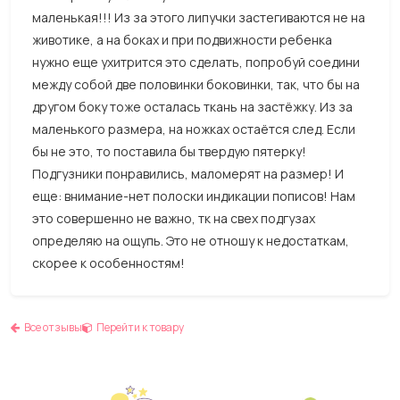
маленькая!!! Из за этого липучки застегиваются не на
животике, а на боках и при подвижности ребенка
нужно еще ухитрится это сделать, попробуй соедини
между собой две половинки боковинки, так, что бы на
другом боку тоже осталась ткань на застёжку. Из за
маленького размера, на ножках остаётся след. Если
бы не это, то поставила бы твердую пятерку!
Подгузники понравились, маломерят на размер! И
еще: внимание-нет полоски индикации пописов! Нам
это совершенно не важно, тк на свех подгузах
определяю на ощупь. Это не отношу к недостаткам,
скорее к особенностям!
Все отзывы
Перейти к товару