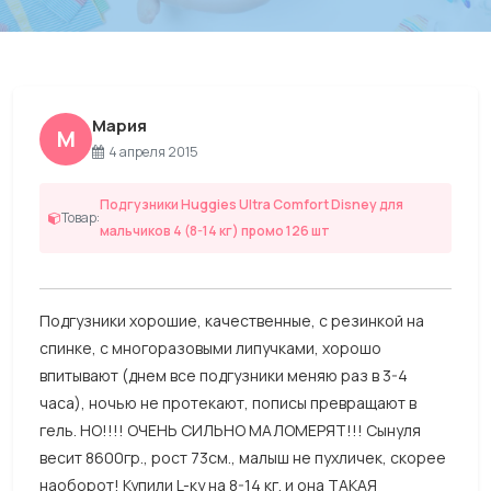
Мария
М
4 апреля 2015
Подгузники Huggies Ultra Comfort Disney для
Товар:
мальчиков 4 (8-14 кг) промо 126 шт
Подгузники хорошие, качественные, с резинкой на
спинке, с многоразовыми липучками, хорошо
впитывают (днем все подгузники меняю раз в 3-4
часа), ночью не протекают, пописы превращают в
гель. НО!!!! ОЧЕНЬ СИЛЬНО МАЛОМЕРЯТ!!! Сынуля
весит 8600гр., рост 73см., малыш не пухличек, скорее
наоборот! Купили L-ку на 8-14 кг. и она ТАКАЯ