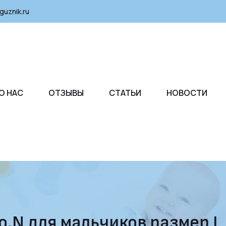
guznik.ru
О НАС
ОТЗЫВЫ
СТАТЬИ
НОВОСТИ
.N для мальчиков размер L (