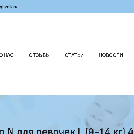
guznik.ru
О НАС
ОТЗЫВЫ
СТАТЬИ
НОВОСТИ
.N для девочек L (9-14 кг) 