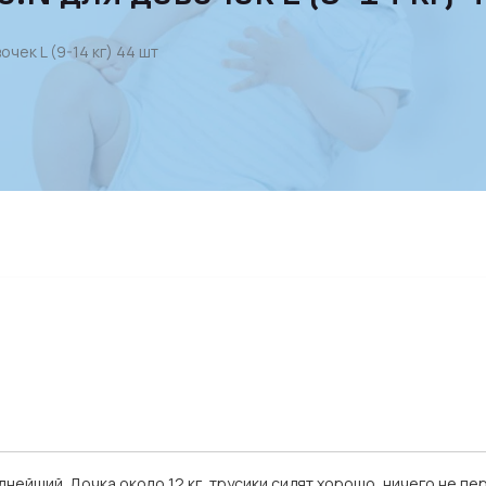
чек L (9-14 кг) 44 шт
лнейший. Дочка около 12 кг, трусики сидят хорошо, ничего не п