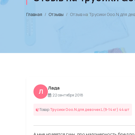
Главная
Отзывы
Отзыв на Трусики Goo.N для дево
Лада
Л
22 сентября 2018
Товар:
Трусики Goo.N для девочек L (9-14 кг) 44 шт
А мне нравятся гуны, про маломерность бред по