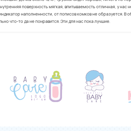
нутренняя поверхность мягкая, впитываемость отличная, у нас не
 индикатор наполненности, от пописов комков не образуется. В о
ьно что-то да не понравится. Эти для нас пока лучшие.