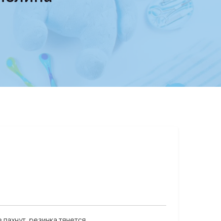
 пахнут, резинка тянется.