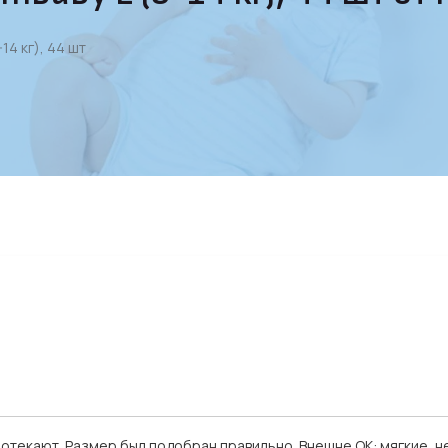
14 кг), 44 шт
отекают. Размер был подобран правильно. Внешне ОК: мягкие, не