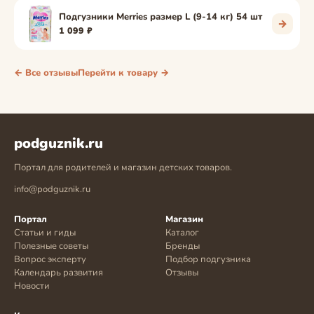
Подгузники Merries размер L (9-14 кг) 54 шт
→
1 099 ₽
← Все отзывы
Перейти к товару →
podguznik.ru
Портал для родителей и магазин детских товаров.
info@podguznik.ru
Портал
Магазин
Статьи и гиды
Каталог
Полезные советы
Бренды
Вопрос эксперту
Подбор подгузника
Календарь развития
Отзывы
Новости