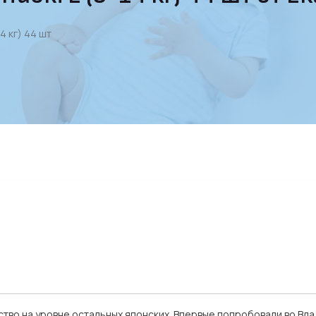
4 кг) 44 шт
тво на уровне остальных японских. Впервые попробовали во Вла