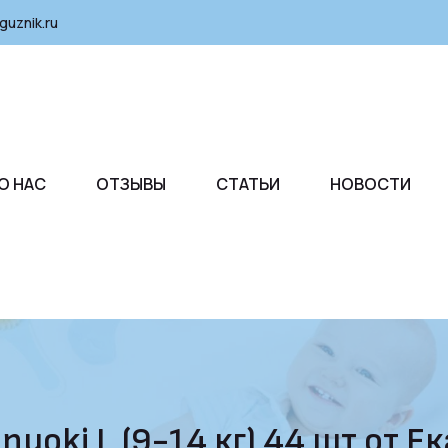
guznik.ru
О НАС
ОТЗЫВЫ
СТАТЬИ
НОВОСТИ
uoki L (9-14 кг) 44 шт от Е