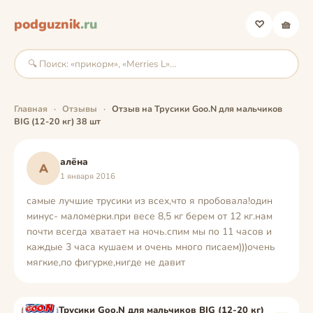
podguznik
.ru
♡
🧺
Главная
·
Отзывы
·
Отзыв на Трусики Goo.N для мальчиков
BIG (12-20 кг) 38 шт
алёна
А
1 января 2016
самые лучшие трусики из всех,что я пробовала!один
минус- маломерки.при весе 8,5 кг берем от 12 кг.нам
почти всегда хватает на ночь.спим мы по 11 часов и
каждые 3 часа кушаем и очень много писаем)))очень
мягкие,по фигурке,нигде не давит
Трусики Goo.N для мальчиков BIG (12-20 кг)