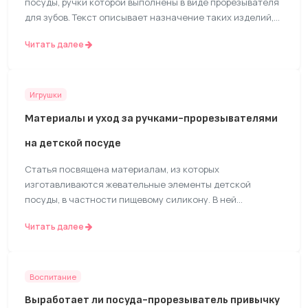
посуды, ручки которой выполнены в виде прорезывателя
для зубов. Текст описывает назначение таких изделий,
их основные особенности и потенциальные
Читать далее
преимущества для малышей в период прорезывания
зубов. Также поверхностно затрагивается вопрос
совмещения приема пищи и жевания.
Игрушки
Материалы и уход за ручками-прорезывателями
на детской посуде
Статья посвящена материалам, из которых
изготавливаются жевательные элементы детской
посуды, в частности пищевому силикону. В ней
рассматриваются его безопасные свойства и основные
Читать далее
правила ухода за такими изделиями. Текст дает
рекомендации по мойке, стерилизации и хранению
посуды с силиконовыми ручками-прорезывателями.
Воспитание
Выработает ли посуда-прорезыватель привычку