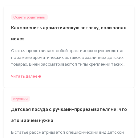
Советы родителям
Как заменить ароматическую вставку, если запах
исчез
Статья представляет собой практическое руководство
по замене ароматических вставок в различных детских
товарах. В ней рассматриваются типы креплений таких
модулей и приводятся общие шаги по их извлечению и
Читать далее
установке новых. Текст дает советы по поиску сменных
картриджей и предупреждает о невозможности замены в
некоторых моделях изделий.
Игрушки
Детская посуда с ручками-прорезывателями: что
это и зачем нужно
В статье рассматривается специфический вид детской