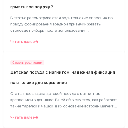
грызть все подряд?
В статье рассматриваются родительские опасения по
поводу формирования вредной привычки жевать
столовые приборы после использования
специализированной посуды с прорезывателем. Текст
Читать далее
дает поверхностный анализ детского поведения,
объясняя разницу между физиологической
потребностью и привычкой. Также приводятся общие
советы по мягкому отучению от жевания несъедобных
Советы родителям
предметов.
Детская посуда с магнитом: надежная фиксация
на столике для кормления
Статья посвящена детской посуде с магнитным
креплением в донышке. В ней объясняется, как работают
такие тарелки и чашки: в их основание встроен магнит,
который прочно удерживает посуду на металлической
Читать далее
поверхности столика для кормления. Текст перечисляет
основные преимущества этого решения, такие как