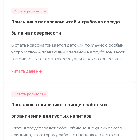
предотвращение опрокидывания еды и помощь в
обучении самостоятельному питанию. Также подробно
Советы родителям
рассматриваются меры безопасности, необходимые при
Поильник с поплавком: чтобы трубочка всегда
использовании такой посуды, чтобы избежать
случайного проглатывания магнита ребенком. Материал
была на поверхности
дает родителям общее представление о функционале и
правильном применении таких аксессуаров.
В статье рассматривается детский поильник с особым
устройством – плавающим клапаном на трубочке. Текст
описывает, что это за аксессуар и для чего он создан.
Основная задача такого поплавка – удерживать конец
Читать далее
соломинки всегда у поверхности жидкости, независимо
от того, сколько напитка осталось в бутылке. Это
позволяет ребенку допивать содержимое до конца без
усилий. Также автор поверхностно объясняет, как эта
Советы родителям
конструкция предотвращает засасывание ребенком
Поплавок в поильнике: принцип работы и
фруктовой мякоти, мелких чаинок или другого осадка,
который часто скапливается на дне. Статья дает общее
ограничения для густых напитков
представление об устройстве и пользе такой модели
поильника.
Статья представляет собой объяснение физического
принципа, по которому работает поплавок в детском