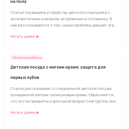
на полу
просушки всех элементов перед сборкой, чтобы внутри
не завелась плесень. Статья носит характер инструкции
Статья посвящена устройству детского поильника с
и помогает родителям правильно организовать процесс
антипротечным клапаном, встроенным в соломинку. В
очистки.
ней рассказывается о том, какую проблему решает эта
технология: она предотвращает проливание жидкости,
Читать далее
если ребенок уронил бутылку или перевернул ее вверх
дном. Автор объясняет принцип работы такого клапана:
обычно это силиконовая мембрана или шарик, который
под давлением жидкости перекрывает выходное
Развитие ребенка
отверстие. При сосании ребенок создает разрежение,
Детская посуда с мягким краем: защита для
клапан открывается, и напиток поступает в трубочку.
Текст описывает разные типы клапанов (лепестковые,
первых зубов
шариковые) и дает практические советы по уходу за
ними. Статья дает общее понимание механизма защиты
Статья рассказывает о специальной детской посуде,
от протеканий.
оснащенной мягким силиконовым краем. Объясняется,
что это за предметы и для какой возрастной группы они
предназначены – обычно для малышей от 6 месяцев до
Читать далее
2-3 лет, которые учатся есть самостоятельно и у
которых режутся зубы. Описывается основная функция
такого силиконового бортика: защита нежных десен и