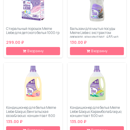
Стиральный порошок Meine
Бальзам для мытья посуды
Liebe для детского белья 1000 гр
Meine Liebe с экстрактом
авокадо, концентрат, 485 мл
299.00 ₽
130.00 ₽
В корзину
В корзину
Кондиционер для белья Meine
Кондиционер для белья Meine
Liebe &laquo;Бенгальская
Liebe &laquo;Карамбола&raquo;
роза&raquo; концентрат 800
концентрат 800 мл
мл
135.00 ₽
135.00 ₽