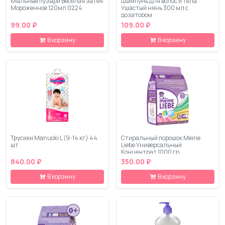
Мыльные пузыри Весёлая затея
Шампунь для волос и тела
Мороженное 120мл 0224
Ушастый нянь 300 мл с
дозатором
99.00 ₽
109.00 ₽
В корзину
В корзину
Трусики Manuoki L (9-14 кг) 44
Стиральный порошок Meine
шт
Liebe Универсальный
Концентрат 1000 гр
840.00 ₽
350.00 ₽
В корзину
В корзину