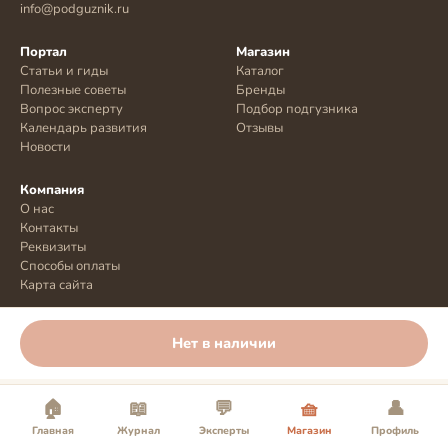
info@podguznik.ru
Портал
Магазин
Статьи и гиды
Каталог
Полезные советы
Бренды
Вопрос эксперту
Подбор подгузника
Календарь развития
Отзывы
Новости
Компания
О нас
Контакты
Реквизиты
Способы оплаты
Карта сайта
Нет в наличии
© 2026 podguznik.ru
🏠
📖
💬
🧺
👤
Главная
Журнал
Эксперты
Магазин
Профиль