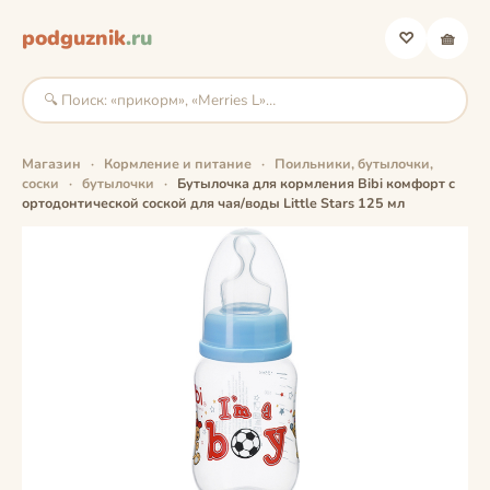
podguznik
.ru
♡
🧺
Магазин
·
Кормление и питание
·
Поильники, бутылочки,
соски
·
бутылочки
·
Бутылочка для кормления Bibi комфорт с
ортодонтической соской для чая/воды Little Stars 125 мл
фото скоро