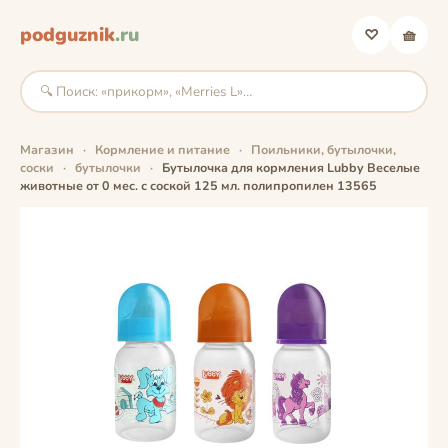
podguznik
.ru
♡
🧺
Магазин
·
Кормление и питание
·
Поильники, бутылочки,
соски
·
бутылочки
·
Бутылочка для кормления Lubby Веселые
животные от 0 мес. с соской 125 мл. полипропилен 13565
фото скоро