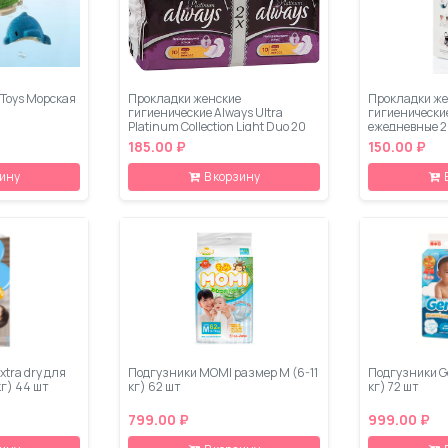
 Toys Морская
Прокладки женские
Прокладки же
гигиенические Always Ultra
гигиенические
Platinum Collection Light Duo 20
ежедневные 2
шт
185.00 ₽
150.00 ₽
зину
В корзину
xtra dry для
Подгузники MOMI размер M (6-11
Подгузники Ge
кг) 44 шт
кг) 62 шт
кг) 72 шт
799.00 ₽
999.00 ₽