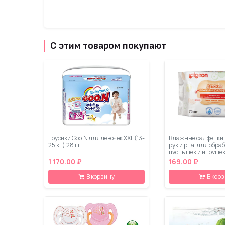
С этим товаром покупают
Трусики Goo.N для девочек XXL (13-
Влажные салфетки 
25 кг) 28 шт
рук и рта, для обра
пустышек и игрушек
1 170.00 ₽
169.00 ₽
В корзину
В кор