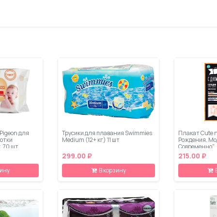
Pigeon для
Трусики для плавания Swimmies
Плакат Cute n
ботки
Medium (12+ кг) 11 шт
Рождения. Мо
, 70 шт
Современно"
299.00 ₽
215.00 ₽
зину
В корзину