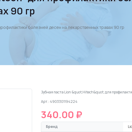
х 90 гр
я профилактики болезней десен на лекарственных травах 90 гр
Зубная паста Lion &quot;Hitech&quot; для профилакт
Арт.: 4903301194224
340.00 ₽
Бренд
Li