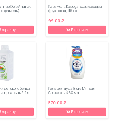
ртные Dole Ананас
Карамель Kasugai освежающая
я карамель)
фруктовая, 118 гр
99.00 ₽
В корзину
В корзину
ки детского белья
Гель для душа Biore Мягкая
иверсальный, 1 л
Свежесть, 480 мл
570.00 ₽
В корзину
В корзину