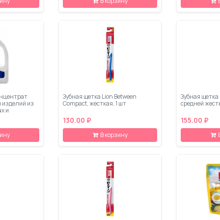
зину
В корзину
онцентрат
Зубная щетка Lion Between
Зубная щетка L
и изделий из
Compact, жесткая, 1 шт
средней жестк
х и
 750 мл
130.00 ₽
155.00 ₽
зину
В корзину