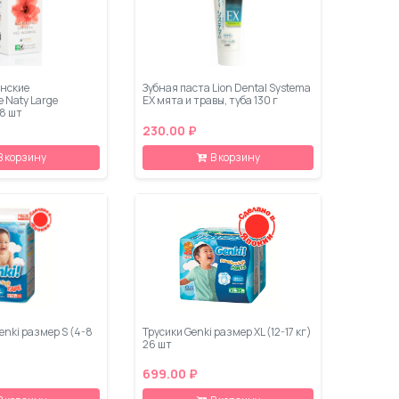
нские
Зубная паста Lion Dental Systema
 Naty Large
EX мята и травы, туба 130 г
8 шт
230.00 ₽
В корзину
В корзину
nki размер S (4-8
Трусики Genki размер XL (12-17 кг)
26 шт
699.00 ₽