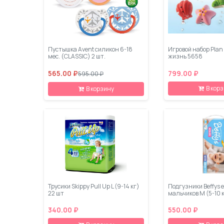
Пустышка Avent силикон 6-18
Игровой набор Plan
мес. (CLASSIC) 2 шт.
жизнь 5658
565.00 ₽
799.00 ₽
595.00 ₽
В кор
В корзину
Трусики Skippy Pull Up L (9-14 кг)
Подгузники Beffys e
22 шт
мальчиков М (5-10 
340.00 ₽
550.00 ₽