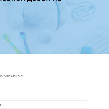
ики болезней десен
on