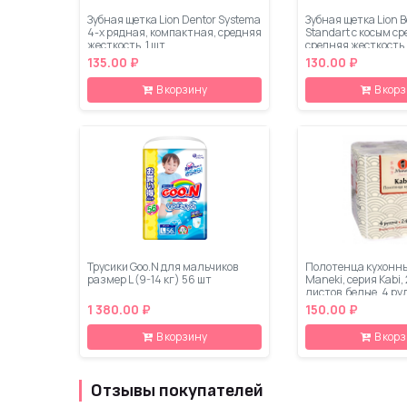
Зубная щетка Lion Dentor Systema
Зубная щетка Lion 
4-х рядная, компактная, средняя
Standart с косым с
жесткость, 1 шт
средняя жесткость,
135.00 ₽
130.00 ₽
В корзину
В кор
Трусики Goo.N для мальчиков
Полотенца кухонн
размер L (9-14 кг) 56 шт
Maneki, серия Kabi, 
листов, белые, 4 ру
упаковке
1 380.00 ₽
150.00 ₽
В корзину
В кор
Отзывы покупателей