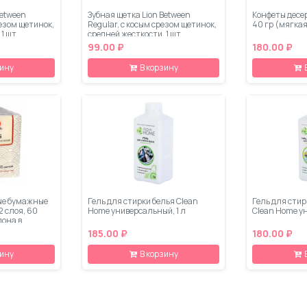
Between
Зубная щетка Lion Between
Конфеты десе
резом щетинок,
Regular, с косым срезом щетинок,
40 гр (мягка
 1 шт
средней жесткости, 1 шт
99.00 ₽
180.00 ₽
зину
В корзину
ые бумажные
Гель для стирки белья Clean
Гель для стир
2 слоя, 60
Home универсальный, 1 л
Clean Home ун
лона в
185.00 ₽
180.00 ₽
зину
В корзину