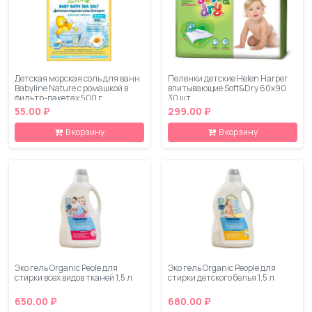
Детская морская соль для ванн
Пеленки детские Helen Harper
Babyline Nature с ромашкой в
впитывающие Soft&Dry 60x90
фильтр-пакетах 500 г
30 шт
55.00 ₽
299.00 ₽
В корзину
В корзину
Эко гель Organic Peole для
Эко гель Organic People для
стирки всех видов тканей 1,5 л
стирки детского белья 1,5 л
650.00 ₽
680.00 ₽