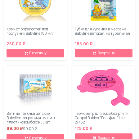
Крем от опрелостей под
Губка для купания и массажа
подгузник Babyline 150 мл
Babyline детская, натуральная
250.00 ₽
185.00 ₽
В корзину
В корзину
Ватные палочки детские
Термометр для воды без ртути
Babyline с ограничителем в
Canpol Babies "Дельфин" 1 шт.
пластиковом боксе 55 шт
2/782
89.00 ₽
175.00 ₽
99.00 ₽
В корзину
В корзину