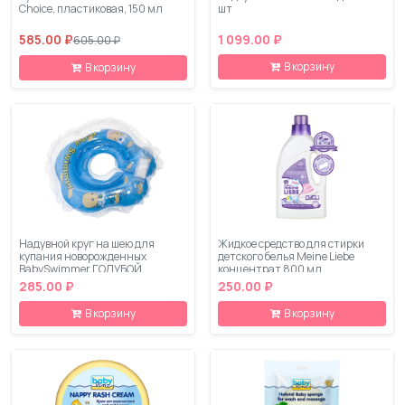
Choice, пластиковая, 150 мл
шт
585.00 ₽
1 099.00 ₽
605.00 ₽
В корзину
В корзину
Надувной круг на шею для
Жидкое средство для стирки
купания новорожденных
детского белья Meine Liebe
BabySwimmer ГОЛУБОЙ
концентрат 800 мл
285.00 ₽
250.00 ₽
В корзину
В корзину