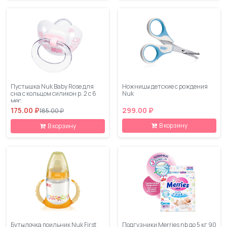
Пустышка Nuk Baby Rose для
Ножницы детские с рождения
сна с кольцом силикон р. 2 с 6
Nuk
мес.
175.00 ₽
299.00 ₽
185.00 ₽
В корзину
В корзину
Бутылочка поильник Nuk First
Подгузники Merries nb до 5 кг 90