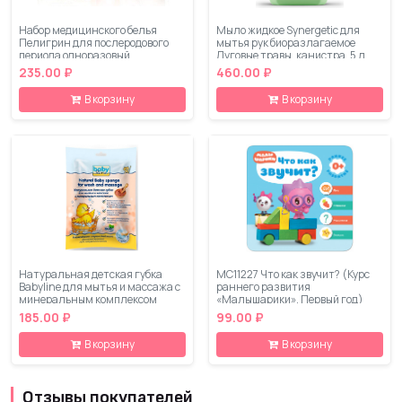
Набор медицинского белья
Мыло жидкое Synergetic для
Пелигрин для послеродового
мытья рук биоразлагаемое
периода одноразовый
Луговые травы, канистра, 5 л
стерильный П6
235.00 ₽
460.00 ₽
В корзину
В корзину
Натуральная детская губка
МС11227 Что как звучит? (Курс
Babyline для мытья и массажа с
раннего развития
минеральным комплексом
«Малышарики». Первый год)
185.00 ₽
99.00 ₽
В корзину
В корзину
Отзывы покупателей