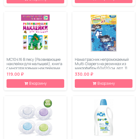
МС10416 В лесу (Развивающие
Наматрасник непромокаемый
наклейки для малышей), книга
Multi-Diapers на резинках из
с многоразовыми наклейками
микрофибры 60х120 см. арт. 11
119.00 ₽
330.00 ₽
В корзину
В корзину