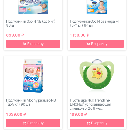
Подгузники Goo.N NB (до 5 кг)
Подгузники Goo.N размера M
90 шт
(6-11 кг) 64 шт
899.00 ₽
1 150.00 ₽
В корзину
В корзину
Подгузники Moony размер NB
Пустышка Nuk Trendline
(до 5 кг) 90 шт
ДИСНЕЙ успокаивающая
силикон р. 2 с 6 мес.
1 359.00 ₽
199.00 ₽
В корзину
В корзину