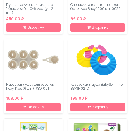
Пустышка Avent силиконовая
Ополаскиватель для детского
"Классика" от 0-6 мес. (уп. 2
белья Aqa Baby 1000 мл 10038
шт.)
450.00 ₽
99.00 ₽
В корзину
В корзину
Набор заглушек для розеток
Козырек для душа BabySwimmer
Roxy-Kids (6 шт.) RSG-001
BS-SH02-D
169.00 ₽
199.00 ₽
В корзину
В корзину