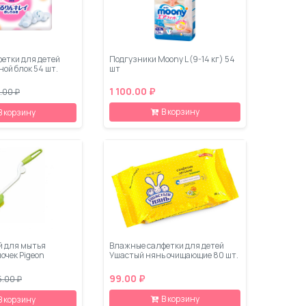
етки для детей
Подгузники Moony L (9-14 кг) 54
ной блок 54 шт.
шт
1 100.00 ₽
.00 ₽
В корзину
В корзину
й для мытья
Влажные салфетки для детей
очек Pigeon
Ушастый нянь очищающие 80 шт.
99.00 ₽
5.00 ₽
В корзину
В корзину