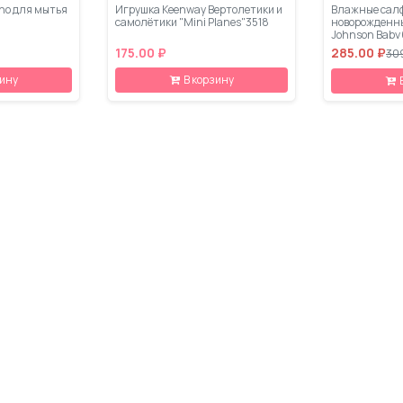
ino для мытья
Игрушка Keenway Вертолетики и
Влажные салф
самолётики "Mini Planes"3518
новорожденны
Johnson Baby 
175.00 ₽
285.00 ₽
30
зину
В корзину