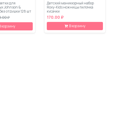
етки для
Детский маникюрный набор
х Johnson &
Roxy-Kids ножницы пилочка
без отдушки 128 шт
кусачки
170.00 ₽
9.00 ₽
В корзину
В корзину