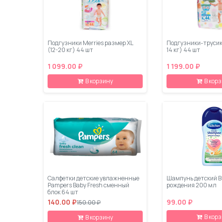
Подгузники Merries размер XL
Подгузники-трусики
(12-20 кг) 44 шт
14 кг) 44 шт
1 099.00 ₽
1 199.00 ₽
В корзину
В кор
Салфетки детские увлажненные
Шампунь детский B
Pampers Baby Fresh сменный
рождения 200 мл
блок 64 шт
140.00 ₽
99.00 ₽
150.00 ₽
В кор
В корзину