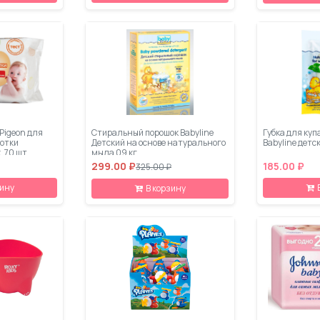
Pigeon для
Стиральный порошок Babyline
Губка для ку
ботки
Детский на основе натурального
Babyline детс
, 70 шт
мыла 09 кг
299.00 ₽
185.00 ₽
325.00 ₽
зину
В корзину