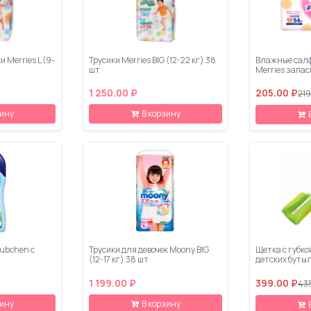
 Merries L (9-
Трусики Merries BIG (12-22 кг) 38
Влажные салф
шт
Merries запас
1 250.00 ₽
205.00 ₽
219
зину
В корзину
ubchen с
Трусики для девочек Moony BIG
Щетка с губко
(12-17 кг) 38 шт
детских бутыл
1 199.00 ₽
399.00 ₽
43
зину
В корзину