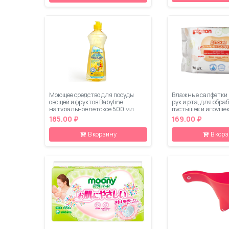
Моющее средство для посуды
Влажные салфетки 
овощей и фруктов Babyline
рук и рта, для обра
натуральное детское 500 мл
пустышек и игрушек
185.00 ₽
169.00 ₽
В корзину
В кор