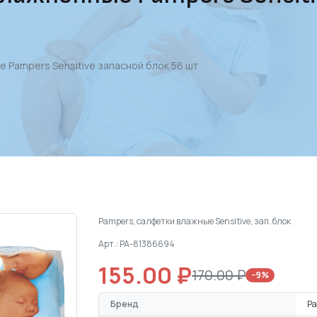
 Pampers Sensitive запасной блок 56 шт
Pampers, салфетки влажные Sensitive, зап. блок
Арт.: PA-81386694
155.00 ₽
170.00 ₽
−9%
Бренд
P