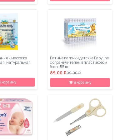
пания и массажа
Ватные палочки детские Babyline
кая, натуральная
с ограничителем в пластиковом
боксе 55 шт
89.00 ₽
99.00 ₽
В корзину
В корзину