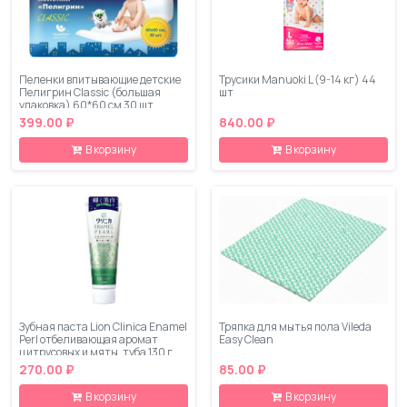
Пеленки впитывающие детские
Трусики Manuoki L (9-14 кг) 44
Пелигрин Classic (большая
шт
упаковка) 60*60 см 30 шт
399.00 ₽
840.00 ₽
В корзину
В корзину
Зубная паста Lion Clinica Enamel
Тряпка для мытья пола Vileda
Perl отбеливающая аромат
Easy Clean
цитрусовых и мяты, туба 130 г
270.00 ₽
85.00 ₽
В корзину
В корзину