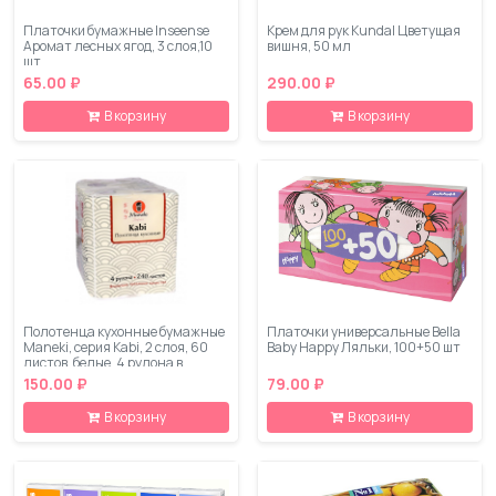
Платочки бумажные Inseense
Крем для рук Kundal Цветущая
Аромат лесных ягод, 3 слоя,10
вишня, 50 мл
шт
65.00 ₽
290.00 ₽
В корзину
В корзину
Полотенца кухонные бумажные
Платочки универсальные Bella
Maneki, серия Kabi, 2 слоя, 60
Baby Happy Ляльки, 100+50 шт
листов, белые, 4 рулона в
упаковке
150.00 ₽
79.00 ₽
В корзину
В корзину