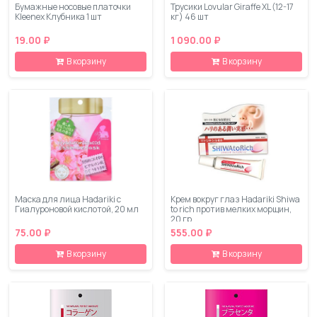
Бумажные носовые платочки
Трусики Lovular Giraffe XL (12-17
Kleenex Клубника 1 шт
кг) 46 шт
19.00 ₽
1 090.00 ₽
В корзину
В корзину
Маска для лица Hadariki с
Крем вокруг глаз Hadariki Shiwa
Гиалуроновой кислотой, 20 мл
to rich против мелких морщин,
20 гр
75.00 ₽
555.00 ₽
В корзину
В корзину