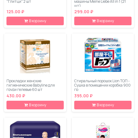
"Глитци" 2 шт
машины Meine Liebe All in 1 (21
шт)
125.00 ₽
299.00 ₽
В корзину
В корзину
Прокладки женские
Стиральный порошок Lion ТОП -
гигиенические Babyline для
Сушка в помещении коробка 900
груди гелевые 60 шт
гр
430.00 ₽
395.00 ₽
В корзину
В корзину