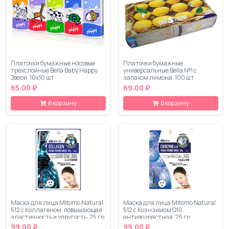
Платочки бумажные носовые
Платочки бумажные
трехслойные Bella Baby Happy
универсальные Bella №1 с
Звери, 10х10 шт
запахом лимона, 100 шт
65.00 ₽
69.00 ₽
В корзину
В корзину
Маска для лица Mitomo Natural
Маска для лица Mitomo Natural
512 с Коллагеном, повышающая
512 с Коэнзимом Q10,
эластичность и упругость, 25 гр
антивозрастная, 25 гр
99.00 ₽
99.00 ₽