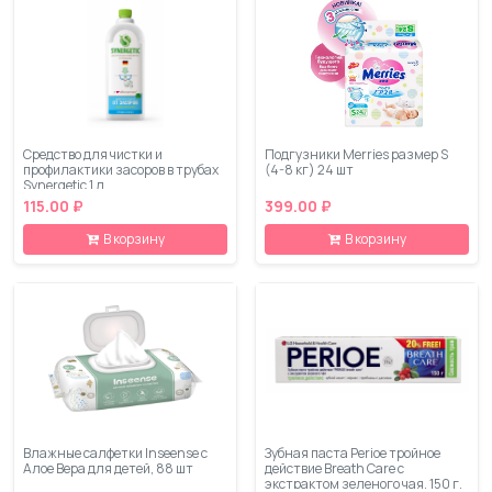
Средство для чистки и
Подгузники Merries размер S
профилактики засоров в трубах
(4-8 кг) 24 шт
Synergetic 1 л
115.00 ₽
399.00 ₽
В корзину
В корзину
Влажные салфетки Inseense с
Зубная паста Perioe тройное
Алое Вера для детей, 88 шт
действие Breath Care с
экстрактом зеленого чая, 150 г.