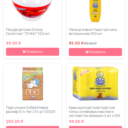
Посуда детская Disney
Пена для ванн Ушастый нянь
Салатник "ТАЧКИ" 520 мл
витаминная 250 мл.
99.00 ₽
85.00 ₽
99.00 ₽
В корзину
В корзину
Подгузники DoReMi Nepia
Крем мыло детское Ушастый
размер S (4-8кг) 54 шт 00025
нянь с оливковым маслом и
экстрактом ромашки 4 шт х 100
г
250.00 ₽
99.00 ₽