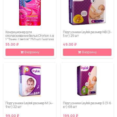
Кондиционер для
Подгузники Leylеk размер NB (2-
ополаскивания белья Chirton 4 в
5 кг) 25 шт
1 "Танец Цветов" 750 мл (мягкая
упаковка)
55.00 ₽
49.00 ₽
В корзину
В корзину
Подгузники Leylеk размер M (4-
Подгузники Leylеk размер S (3-6
9 кг) 22 шт
кг) 68 шт
99.00 ₽
199.00 ₽