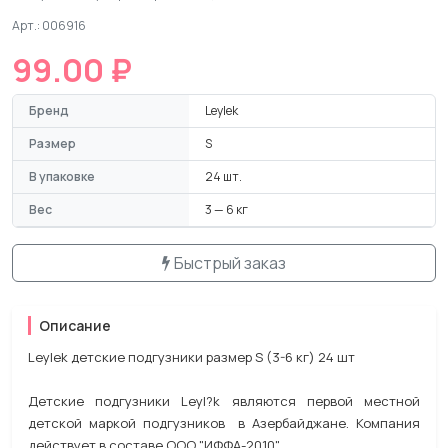
Арт.: 006916
99.00 ₽
Бренд
Leylеk
Размер
S
В упаковке
24 шт.
Вес
3 — 6 кг
Быстрый заказ
Описание
Leylеk детские подгузники размер S (3-6 кг) 24 шт
Детские подгузники Leyl?k являются первой местной
детской маркой подгузников в Азербайджане. Компания
действует в составе ООО "ИФФА-2010".