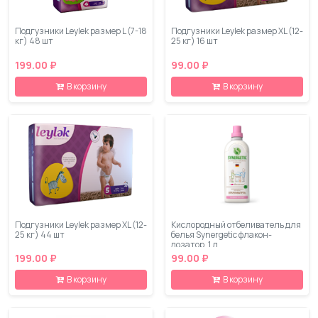
Подгузники Leylеk размер L (7-18
Подгузники Leylеk размер XL (12-
кг) 48 шт
25 кг) 16 шт
199.00 ₽
99.00 ₽
В корзину
В корзину
Подгузники Leylеk размер XL (12-
Кислородный отбеливатель для
25 кг) 44 шт
белья Synergetic флакон-
дозатор, 1 л
199.00 ₽
99.00 ₽
В корзину
В корзину