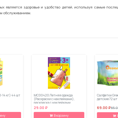
орых является здоровье и удобство детей, используя самые после
им обслуживанием.
0-14 кг) 44 шт
МС00420 Летняя одежда
Салфетки Gre
(Раскраски с наклейками),
детские 72 шт
раскраска с наклейками
29.00 ₽
69.00 ₽
85.0
зину
В корзину