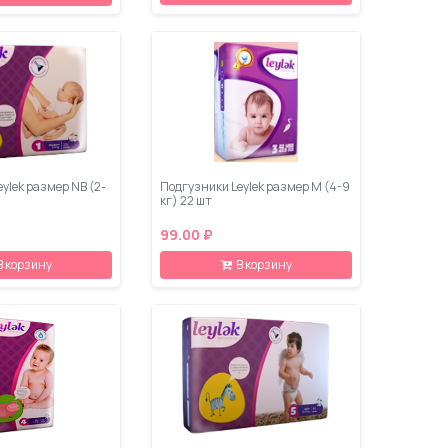
ylеk размер NB (2-
Подгузники Leylеk размер M (4-9
кг) 22 шт
99.00 ₽
В корзину
В корзину