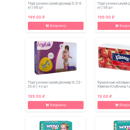
Подгузники Leylеk размер S (3-6
Подгузники Leylеk 
кг) 68 шт
кг) 58 шт
199.00 ₽
199.00 ₽
В корзину
В кор
Подгузники Leylеk размер XL (12-
Бумажные носовые 
25 кг) 44 шт
Kleenex Клубника 1 
199.00 ₽
19.00 ₽
В корзину
В кор