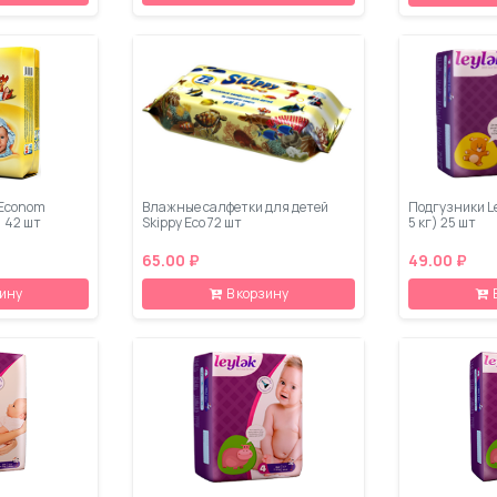
 Econom
Влажные салфетки для детей
Подгузники Le
) 42 шт
Skippy Eco 72 шт
5 кг) 25 шт
65.00 ₽
49.00 ₽
зину
В корзину