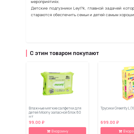
мероприятиях.
Детские подгузники Leyl?k, главной задачей кот
стараются обеспечить семьи и детей самым хорош
С этим товаром покупают
Влажные мягкие салфетки для
Трусики Greenty L (1
детей Moony запасной блок 80
шт
99.00 ₽
699.00 ₽
В корзину
В кор