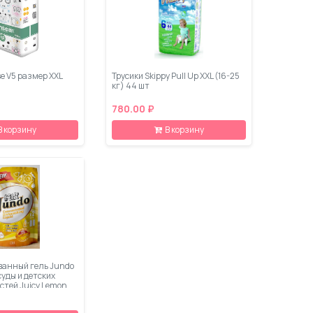
se V5 размер XXL
Трусики Skippy Pull Up XXL (16-25
кг) 44 шт
780.00 ₽
В корзину
В корзину
анный гель Jundo
уды и детских
тей Juicy Lemon,