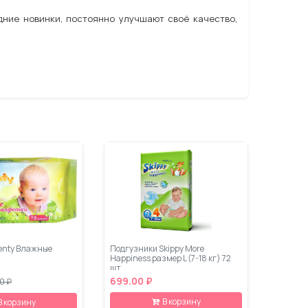
дние новинки, постоянно улучшают своё качество,
enty Влажные
Подгузники Skippy More
Happiness размер L (7-18 кг) 72
шт
699.00 ₽
0 ₽
В корзину
В корзину