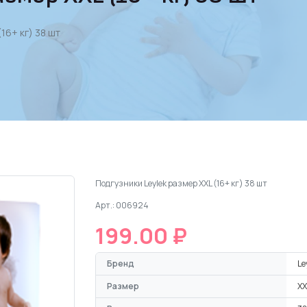
16+ кг) 38 шт
Подгузники Leylеk размер XXL (16+ кг) 38 шт
Арт.: 006924
199.00 ₽
Бренд
Le
Размер
XX