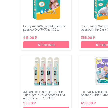
Подгузники Senso Baby Ecoline
Подгузники Senso B
размер XXL (15-30 кг) 32 шт
размер M (4-9 кг) 
415.00 ₽
355.00 ₽
В корзину
В кор
Зубная щетка детская CJ Lion
Подгузники Bella B
"Kids Safe" с нано-серебряным
размер Junior Extra
покрытием от 0 до 3 лет
шт
99.00 ₽
699.00 ₽