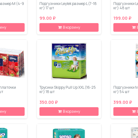
размер M (4-9
Подгузники Leylеk размер L (7-18
Подгузники Le
кг) 17 шт
кг) 48 шт
99.00 ₽
199.00 ₽
зину
В корзину
платочки
Трусики Skippy Pull Up XXL (16-25
Подгузники M
шт
кг) 18 шт
кг) 54 шт
350.00 ₽
399.00 ₽
зину
В корзину