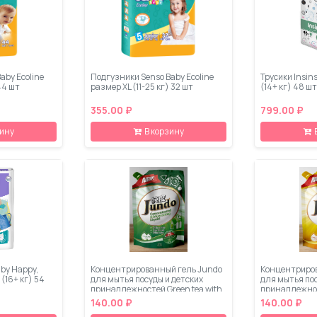
aby Ecoline
Подгузники Senso Baby Ecoline
Трусики Insin
44 шт
размер XL (11-25 кг) 32 шт
(14+ кг) 48 шт
355.00 ₽
799.00 ₽
зину
В корзину
aby Happy,
Концентрированный гель Jundo
Концентриров
 (16+ кг) 54
для мытья посуды и детских
для мытья пос
принадлежностей Green tea with
принадлежнос
Mint, 800 мл
800 мл
140.00 ₽
140.00 ₽