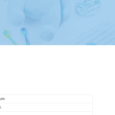
ylеk
L