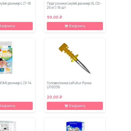
ylеk размер L (7-18
Подгузники Leylеk размер XL (12-
25 кг) 16 шт
99.00 ₽
В корзину
В корзину
OMI размер L (9-14
Головоломка LeFutur Ручка
LF19336
20.00 ₽
В корзину
В корзину