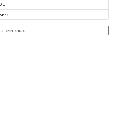
0 шт.
пония
стрый заказ