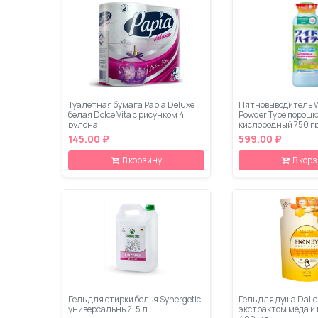
Туалетная бумага Papia Deluxe
Пятновыводитель W
белая Dolce Vita с рисунком 4
Powder Type порош
рулона
кислородный 750 г
145.00 ₽
599.00 ₽
В корзину
В кор
Гель для стирки белья Synergetic
Гель для душа Daiic
универсальный, 5 л
экстрактом меда и 