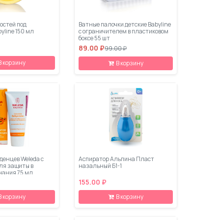
остей под
Ватные палочки детские Babyline
yline 150 мл
с ограничителем в пластиковом
боксе 55 шт
89.00 ₽
99.00 ₽
В корзину
В корзину
денцев Weleda с
Аспиратор Альпина Пласт
ля защиты в
назальный Б1-1
нания 75 мл.
155.00 ₽
В корзину
В корзину