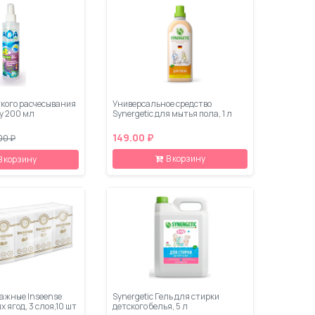
гкого расчесывания
Универсальное средство
y 200 мл
Synergetic для мытья пола, 1 л
149.00 ₽
00 ₽
В корзину
В корзину
ажные Inseense
Synergetic Гель для стирки
 ягод, 3 слоя,10 шт
детского белья, 5 л