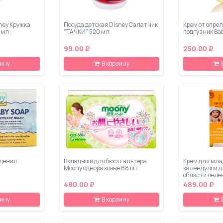
ney Кружка
Посуда детская Disney Салатник
Крем от опрел
 мл
"ТАЧКИ" 520 мл
подгузник Bab
99.00 ₽
250.00 ₽
зину
В корзину
ждения
Вкладыши для бюстгальтера
Крем для мла
Moony одноразовые 68 шт
календулой д
области пеле
480.00 ₽
489.00 ₽
зину
В корзину