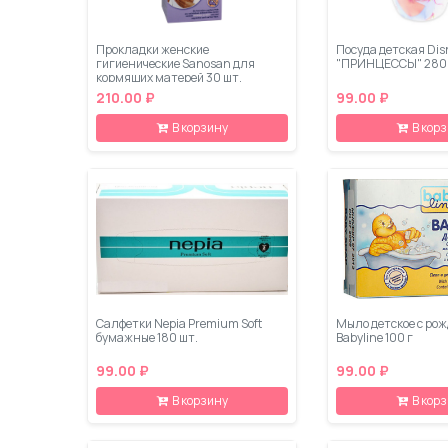
Прокладки женские
Посуда детская Dis
гигиенические Sanosan для
"ПРИНЦЕССЫ" 280
кормящих матерей 30 шт.
210.00 ₽
99.00 ₽
В корзину
В кор
Салфетки Nepia Premium Soft
Мыло детское с ро
бумажные 180 шт.
Babyline 100 г
99.00 ₽
99.00 ₽
В корзину
В кор