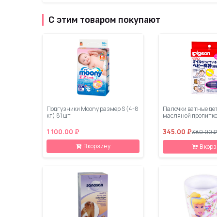
С этим товаром покупают
Подгузники Moony размер S (4-8
Палочки ватные дет
кг) 81 шт
масляной пропитко
1 100.00 ₽
345.00 ₽
380.00 ₽
В корзину
В кор