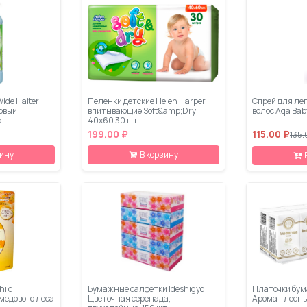
ide Haiter
Пеленки детские Helen Harper
Cпрей для ле
ковый
впитывающие Soft&amp;Dry
волос Aqa Bab
р
40x60 30 шт
199.00 ₽
115.00 ₽
135.
зину
В корзину
hi с
Бумажные салфетки Ideshigyo
Платочки бум
медового леса
Цветочная серенада,
Аромат лесных