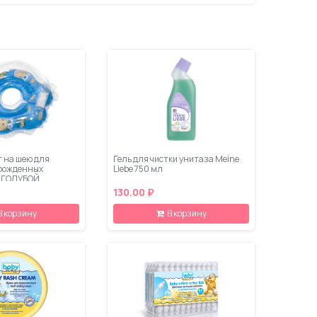
г на шею для
Гель для чистки унитаза Meine
орожденных
Liebe 750 мл
 ГОЛУБОЙ
130.00 ₽
В корзину
В корзину