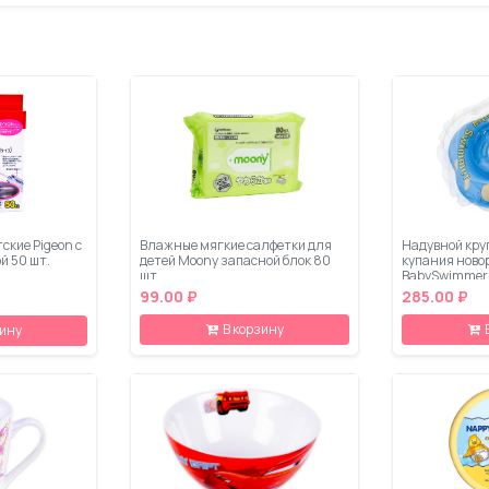
ские Pigeon с
Влажные мягкие салфетки для
Надувной кру
й 50 шт.
детей Moony запасной блок 80
купания нов
шт
BabySwimmer
99.00 ₽
285.00 ₽
В корзину
зину