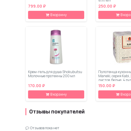
400 мл
799.00 ₽
250.00 ₽
В корзину
В кор
Крем-гель для душа Shokubutsu
Полотенца кухонн
Молочные протеины 200 мл
Maneki, серия Kabi, 
листов, белые, 4 ру
упаковке
170.00 ₽
150.00 ₽
В корзину
В кор
Отзывы покупателей
Отзывов пока нет