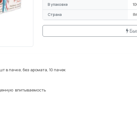
В упаковке
10
Страна
Я
Бы
шт в пачке, без аромата, 10 пачек
денную впитываемость