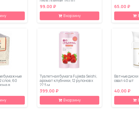
двухслойные, 150 шт
99.00 ₽
65.00 ₽
зину
В корзину
ые бумажные
Туалетная бумага Fujieda Seishi,
Ватные диски 
2 слоя, 60
аромат клубники, 12 рулонов х
овал 40 шт
лона в
27.5 м
399.00 ₽
40.00 ₽
зину
В корзину