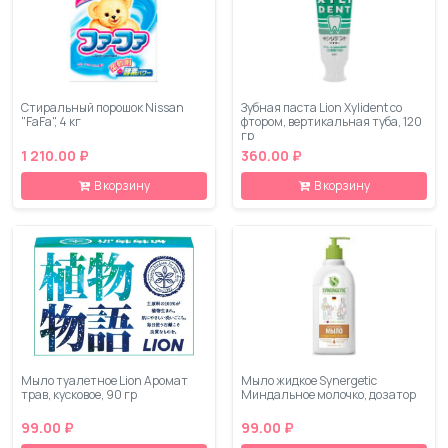
Стиральный порошок Nissan
Зубная паста Lion Xylident со
"FaFa", 4 кг
фтором, вертикальная туба, 120
гр
1 210.00 ₽
360.00 ₽
В корзину
В корзину
Мыло туалетное Lion Аромат
Мыло жидкое Synergetic
трав, кусковое, 90 гр
Миндальное молочко, дозатор
99.00 ₽
99.00 ₽