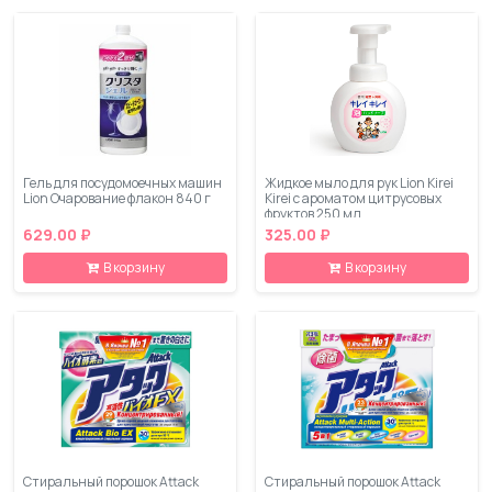
Гель для посудомоечных машин
Жидкое мыло для рук Lion Kirei
Lion Очарование флакон 840 г
Kirei с ароматом цитрусовых
фруктов 250 мл
629.00 ₽
325.00 ₽
В корзину
В корзину
Стиральный порошок Attack
Стиральный порошок Attack