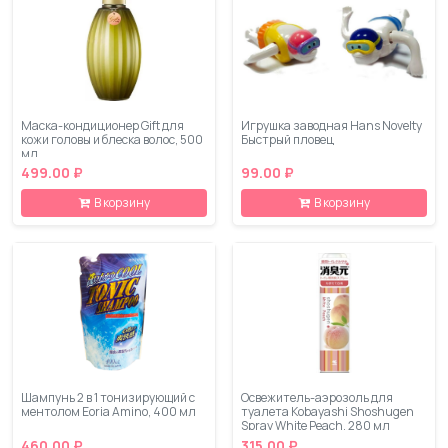
Маска-кондиционер Gift для
Игрушка заводная Hans Novelty
кожи головы и блеска волос, 500
Быстрый пловец
мл
499.00 ₽
99.00 ₽
В корзину
В корзину
Шампунь 2 в 1 тонизирующий с
Освежитель-аэрозоль для
ментолом Eoria Amino, 400 мл
туалета Kobayashi Shoshugen
Spray White Peach, 280 мл
460.00 ₽
315.00 ₽