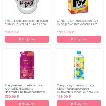
Пустышка Bibi ортодонтическая
Стиральный порошок Lion ТОП -
силикон дневная с 6 мес. Рара
Сила ферментов коробка 4,1 кг
150.00 ₽
1 299.00 ₽
В корзину
В корзину
Кондиционер для белья Lion
Средство для мытья посуды
Aroma RICH Scarlett с
Nissan FaFa с ароматом
натуральными маслами роза
цитрусовых запасной блок 400
мимоза запасной блок 430 мл
мл
330.00 ₽
199.00 ₽
В корзину
В корзину