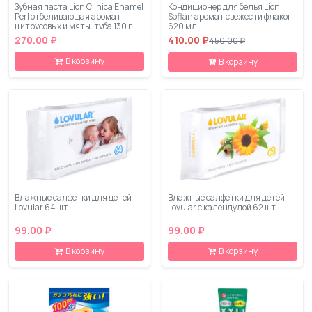
Зубная паста Lion Clinica Enamel
Кондиционер для белья Lion
Perl отбеливающая аромат
Soflan аромат свежести флакон
цитрусовых и мяты, туба 130 г
620 мл
270.00 ₽
410.00 ₽
450.00 ₽
В корзину
В корзину
Влажные салфетки для детей
Влажные салфетки для детей
Lovular 64 шт
Lovular с календулой 62 шт
99.00 ₽
99.00 ₽
В корзину
В корзину