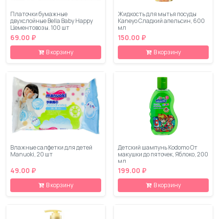
Платочки бумажные
Жидкость для мытья посуды
двухслойные Bella Baby Happy
Kaneyo Сладкий апельсин, 600
Цементовозы, 100 шт
мл
69.00 ₽
150.00 ₽
В корзину
В корзину
Влажные салфетки для детей
Детский шампунь Kodomo От
Manuoki, 20 шт
макушки до пяточек, Яблоко, 200
мл
49.00 ₽
199.00 ₽
В корзину
В корзину