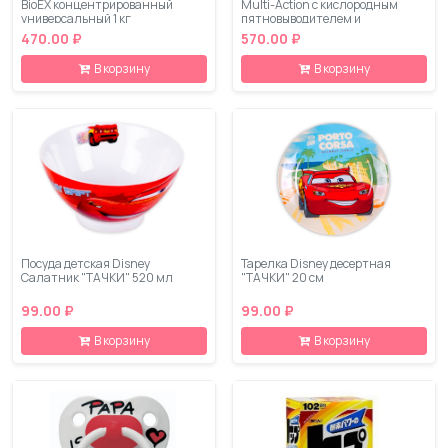
BioEX концентрированный
Multi-Action с кислородным
универсальный 1 кг
пятновыводителем и
кондиционером 0,9 кг
470.00 ₽
570.00 ₽
В корзину
В корзину
Посуда детская Disney
Тарелка Disney десертная
Салатник "ТАЧКИ" 520 мл
"ТАЧКИ" 20 см
99.00 ₽
99.00 ₽
В корзину
В корзину