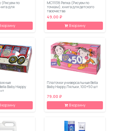
у (Рисуем по
МС11138 Репка (Рисуем по
книга для
точкам), книга для детского
творчества
49.00 ₽
В корзину
В корзину
мажные
Платочки универсальные Bella
ella Baby Happy
Baby Happy Ляльки, 100+50 шт
 шт
79.00 ₽
В корзину
В корзину