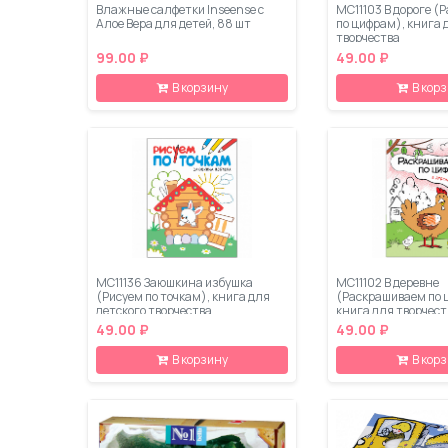
Влажные салфетки Inseense с
МС11103 В дороге 
Алое Вера для детей, 88 шт
по цифрам), книга 
творчества
99.00 ₽
49.00 ₽
В корзину
В кор
МС11136 Заюшкина избушка
МС11102 В деревне
(Рисуем по точкам), книга для
(Раскрашиваем по 
детского творчества
книга для творчест
49.00 ₽
49.00 ₽
В корзину
В кор