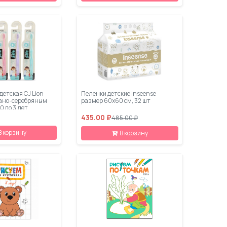
детская CJ Lion
Пеленки детские Inseense
 нано-серебряным
размер 60х60 см, 32 шт
0 до 3 лет
435.00 ₽
485.00 ₽
В корзину
В корзину