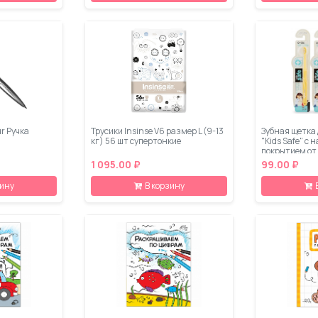
r Ручка
Трусики Insinse V6 размер L (9-13
Зубная щетка 
кг) 56 шт супертонкие
"Kids Safe" с
покрытием от 
1 095.00 ₽
99.00 ₽
зину
В корзину