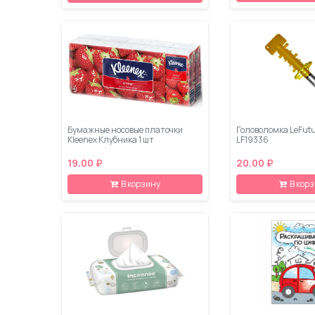
Бумажные носовые платочки
Головоломка LeFutu
Kleenex Клубника 1 шт
LF19336
19.00 ₽
20.00 ₽
В корзину
В кор