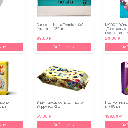
Салфетки Nepia Premium Soft
МС00419 Зим
бумажные 180 шт.
(Раскраски с
раскраска с 
99.00 ₽
29.00 ₽
зину
В корзину
 Econom
Влажные салфетки для детей
Подгузники Le
50 шт
Skippy Eco 72 шт
кг) 68 шт
65.00 ₽
199.00 ₽
зину
В корзину