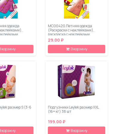
няя одежда
МС00420 Летняя одежда
 наклейками),
(Раскраски с наклейками),
наклейками
раскраска с наклейками
29.00 ₽
В корзину
В корзину
ylеk размер S (3-6
Подгузники Leylеk размер XXL
(16+ кг) 38 шт
199.00 ₽
В корзину
В корзину