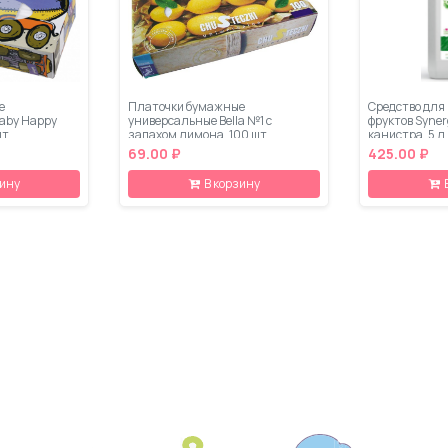
е
Платочки бумажные
Средство для
Baby Happy
универсальные Bella №1 с
фруктов Syner
шт
запахом лимона, 100 шт
канистра, 5 л
69.00 ₽
425.00 ₽
зину
В корзину