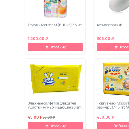
Трусики Merries M (6-10 кг) 58 шт
Аспиратор Nuk
1 200.00 ₽
305.00 ₽
В корзину
В кор
Влажные салфетки для детей
Подгузники Skippy
Ушастый нянь очищающие 20 шт.
размер L (7-18 кг) 
45.00 ₽
450.00 ₽
55.00 ₽
В кор
В корзину