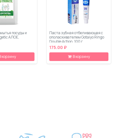
 мытья посуды и
Паста зубная отбеливающая c
getic АЛОЕ,
ополаскивателем Gotaiyo Ringo
Double Action, 100 г
175.00 ₽
В корзину
В корзину