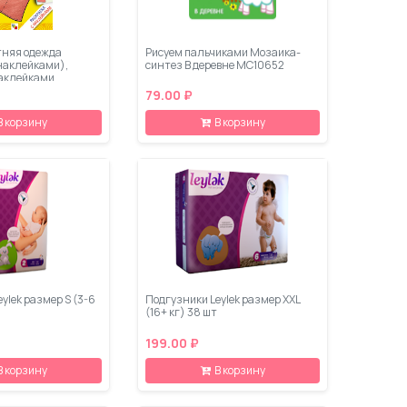
няя одежда
Рисуем пальчиками Мозаика-
 наклейками),
синтез В деревне МС10652
наклейками
79.00 ₽
В корзину
В корзину
ylеk размер S (3-6
Подгузники Leylеk размер XXL
(16+ кг) 38 шт
199.00 ₽
В корзину
В корзину