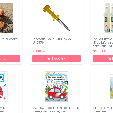
Futur Собака
Головоломка LeFutur Ручка
Зубная щетка 
LF19336
"Kids Safe" с
покрытием от 
20.00 ₽
99.00 ₽
зину
В корзину
суем по
МС11103 В дороге (Раскрашиваем
VT1103-51 Мя
для
по цифрам), книга для
"Динозавр с 