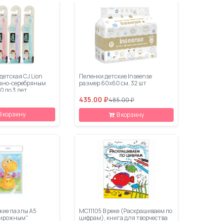
детская CJ Lion
Пеленки детские Inseense
 нано-серебряным
размер 60х60 см, 32 шт
0 до 3 лет
435.00 ₽
485.00 ₽
В корзину
В корзину
гкие пазлы А5
МС11105 В реке (Раскрашиваем по
пирожным"
цифрам), книга для творчества