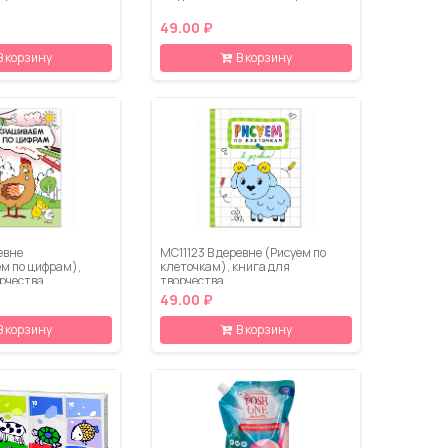
49.00 ₽
В корзину
В корзину
евне
МС11123 В деревне (Рисуем по
м по цифрам),
клеточкам), книга для
орчества
творчества
49.00 ₽
В корзину
В корзину