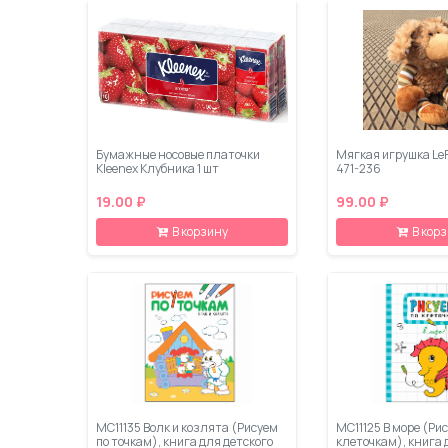
Бумажные носовые платочки
Мягкая игрушка Le
Kleenex Клубника 1 шт
471-236
19.00 ₽
99.00 ₽
В корзину
В кор
МС11135 Волк и козлята (Рисуем
МС11125 В море (Ри
по точкам), книга для детского
клеточкам), книга 