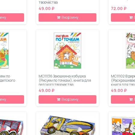
творчества
49.00 ₽
72.00 ₽
зину
В корзину
уем по
МС11136 Заюшкина избушка
МС11102 В дер
 детского
(Рисуем по точкам), книга для
(Раскрашивае
детского творчества
книга для тв
49.00 ₽
49.00 ₽
зину
В корзину