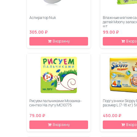
Аспиратор Nuk
Влажные мягкие са
детей Moony запас
шт
305.00 ₽
99.00 ₽
В корзину
В кор
Рисуем пальчиками Мозаика-
Подгузники Skippy
синтез На лугу МС10775
размер L (7-18 кг) 
79.00 ₽
450.00 ₽
В корзину
В кор