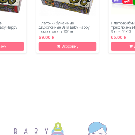
е
Платочки бумажные
Платочки бум
Baby Happy
двухслойные Bella Baby Happy
трехслойные B
Цементовозы, 100 шт
Звери, 10х10 ш
69.00 ₽
65.00 ₽
зину
В корзину