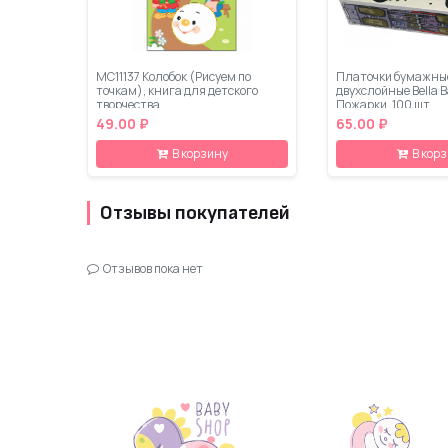
МС11137 Колобок (Рисуем по
Платочки бумажны
точкам), книга для детского
двухслойные Bella 
творчества
Пожарки, 100 шт
49.00 ₽
65.00 ₽
В корзину
В кор
Отзывы покупателей
Отзывов пока нет