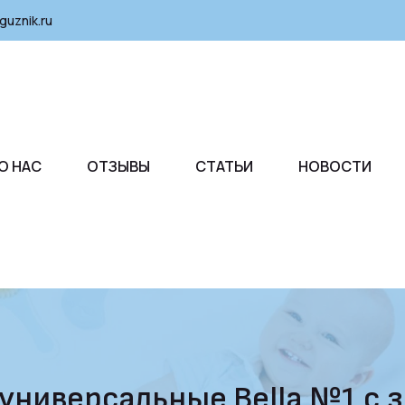
guznik.ru
О НАС
ОТЗЫВЫ
СТАТЬИ
НОВОСТИ
ниверсальные Bella №1 с з