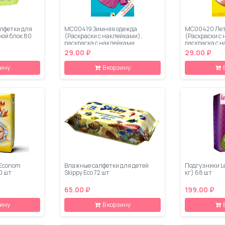
лфетки для
МС00419 Зимняя одежда
МС00420 Лет
ной блок 80
(Раскраски с наклейками),
(Раскраски с
раскраска с наклейками
раскраска с 
29.00 ₽
29.00 ₽
зину
В корзину
 Econom
Влажные салфетки для детей
Подгузники Le
50 шт
Skippy Eco 72 шт
кг) 68 шт
65.00 ₽
199.00 ₽
зину
В корзину