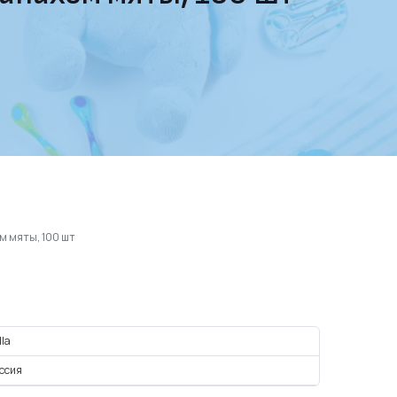
м мяты, 100 шт
lla
ссия