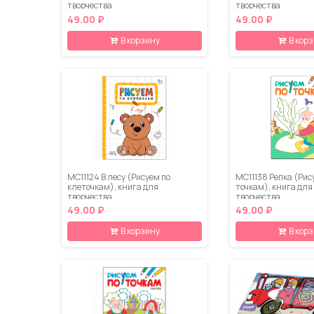
творчества
творчества
49.00 ₽
49.00 ₽
В корзину
В кор
МС11124 В лесу (Рисуем по
МС11138 Репка (Рис
клеточкам), книга для
точкам), книга для
творчества
творчества
49.00 ₽
49.00 ₽
В корзину
В кор