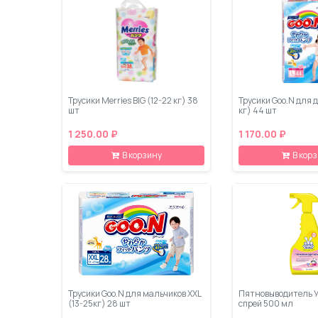
Трусики Merries BIG (12-22 кг) 38
Трусики Goo.N для д
шт
кг) 44 шт
1 250.00 ₽
1 170.00 ₽
В корзину
В кор
Трусики Goo.N для мальчиков ХХL
Пятновыводитель 
(13-25кг) 28 шт
спрей 500 мл