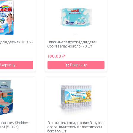
для девочек BIG (12-
Влажные салфетки для детей
Goo.N запасной блок 70 шт
180.00 ₽
В корзину
В корзину
плавания Sheldon-
Ватные палочки детские Babyline
 M (5-9 кг)
с ограничителем в пластиковом
боксе 55 шт