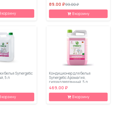
89.00 ₽
99.00 ₽
В корзину
В корзину
ки белья Synergetic
Кондиционер для белья
й, 5 л
Synergetic Аромагия,
гипоаллергенный, 5 л
469.00 ₽
В корзину
В корзину