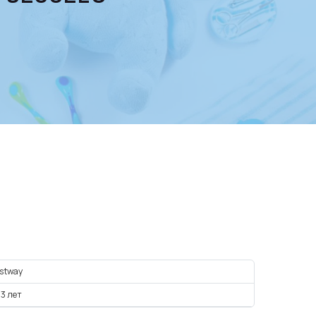
stway
 3 лет