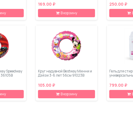
169.00 ₽
250.00 ₽
зину
В корзину
tway Speedway
Круг надувной Bestway Минни и
Гель для стир
т 36105B
Дэйзи 3-6 лет 56см 91023B
универсальны
105.00 ₽
799.00 ₽
зину
В корзину