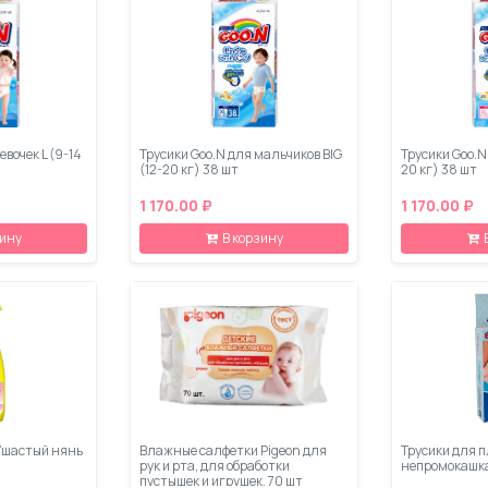
евочек L (9-14
Трусики Goo.N для мальчиков BIG
Трусики Goo.N 
(12-20 кг) 38 шт
20 кг) 38 шт
1 170.00 ₽
1 170.00 ₽
зину
В корзину
Ушастый нянь
Влажные салфетки Pigeon для
Трусики для 
рук и рта, для обработки
непромокашка
пустышек и игрушек, 70 шт