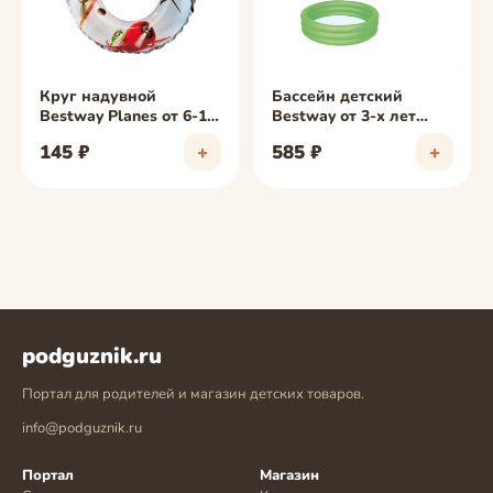
Круг надувной
Бассейн детский
Bestway Planes от 6-10
Bestway от 3-х лет
лет 61см 56208NP
152х30см 51026
145 ₽
+
585 ₽
+
podguznik.ru
Портал для родителей и магазин детских товаров.
info@podguznik.ru
Портал
Магазин