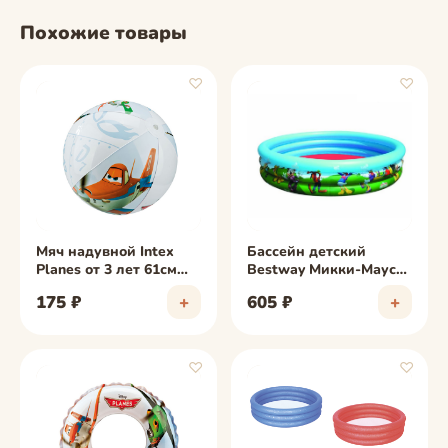
Похожие товары
♡
♡
фото скоро
фото скоро
Мяч надувной Intex
Бассейн детский
Planes от 3 лет 61см
Bestway Микки-Маус
58058NP
от 3 лет 122х25 см
175 ₽
+
605 ₽
+
91007B
♡
♡
фото скоро
фото скоро