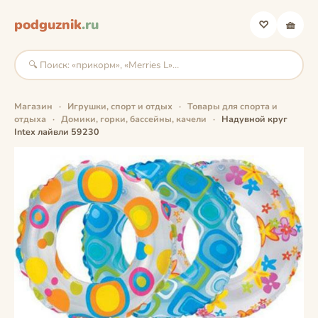
podguznik
.ru
♡
🧺
Магазин
·
Игрушки, спорт и отдых
·
Товары для спорта и
отдыха
·
Домики, горки, бассейны, качели
·
Надувной круг
Intex лайвли 59230
фото скоро