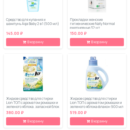
Средство для купания и
Прокладки женские
шампунь Aqa Baby 2 в 1 (500 мл)
гигиенические Naty Normal
ежедневные 32 шт
145.00 ₽
150.00 ₽
В корзину
В корзину
Жидкое средство для стирки
Жидкое средство для стирки
Lion ТОП с ароматом ромашки и
Lion ТОП с ароматом ромашки и
зеленого яблока, запасной блок
зеленого яблока флакон 900 мл
810 мл
380.00 ₽
519.00 ₽
В корзину
В корзину