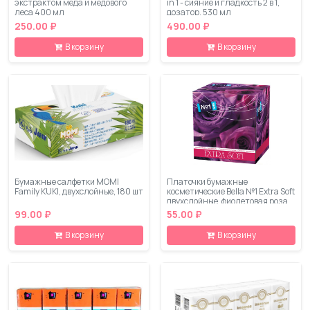
экстрактом меда и медового
in 1 - сияние и гладкость 2 в 1,
леса 400 мл
дозатор, 530 мл
250.00 ₽
490.00 ₽
В корзину
В корзину
Бумажные салфетки MOMI
Платочки бумажные
Family KUKI, двухслойные, 180 шт
косметические Bella №1 Extra Soft
двухслойные, фиолетовая роза,
80 шт
99.00 ₽
55.00 ₽
В корзину
В корзину