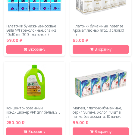
Платочки бумажные носовые
Платочки бумажные Inseense
Bella №1 трехслойные, спайка
Аромат лесных ягод, 3 слоя,10
10х10 шт (100 платочков)
шт
69.00 ₽
65.00 ₽
В корзину
В корзину
Концентрированный
Maneki, платочки бумажные,
кондиционер VPK для белья, 2,5
серия Sumi-e, 3 слоя, 10 шт в
л
пачке, без аромата, 10 пачек
250.00 ₽
99.00 ₽
В корзину
В корзину