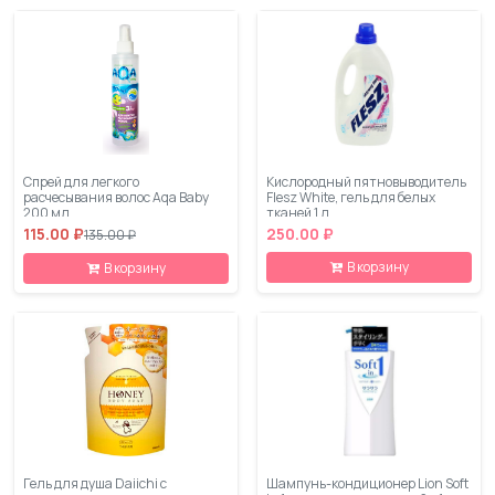
Cпрей для легкого
Кислородный пятновыводитель
расчесывания волос Aqa Baby
Flesz White, гель для белых
200 мл
тканей 1 л
115.00 ₽
250.00 ₽
135.00 ₽
В корзину
В корзину
Гель для душа Daiichi с
Шампунь-кондиционер Lion Soft