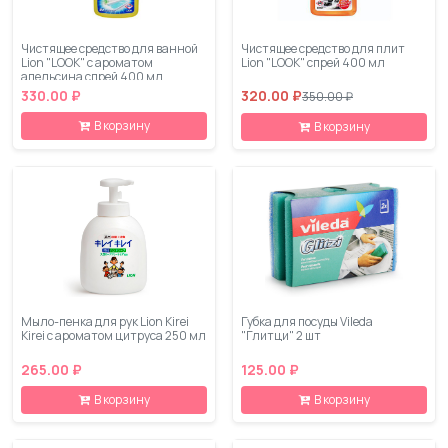
Чистящее средство для ванной
Чистящее средство для плит
Lion "LOOK" с ароматом
Lion "LOOK" спрей 400 мл
апельсина спрей 400 мл
330.00 ₽
320.00 ₽
350.00 ₽
В корзину
В корзину
Мыло-пенка для рук Lion Kirei
Губка для посуды Vileda
Kirei с ароматом цитруса 250 мл
"Глитци" 2 шт
265.00 ₽
125.00 ₽
В корзину
В корзину