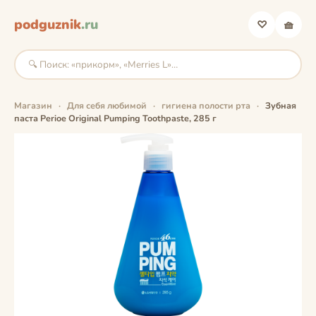
podguznik
.ru
♡
🧺
Магазин
·
Для себя любимой
·
гигиена полости рта
·
Зубная
паста Perioe Original Pumping Toothpaste, 285 г
фото скоро