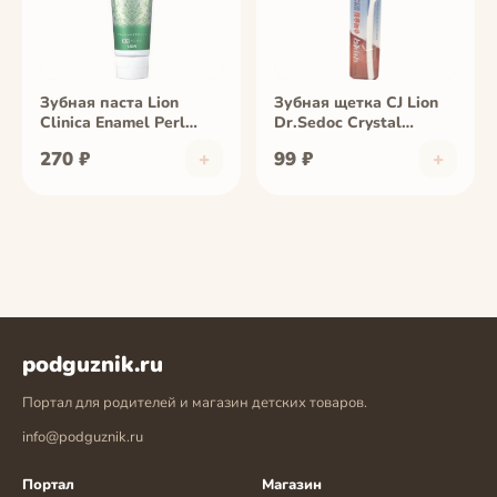
Зубная паста Lion
Зубная щетка CJ Lion
Clinica Enamel Perl
Dr.Sedoc Сrystal
отбеливающая аромат
супертонкая средняя
270 ₽
+
99 ₽
+
цитрусовых и мяты,
жесткость 1 шт
туба 130 г
podguznik.ru
Портал для родителей и магазин детских товаров.
info@podguznik.ru
Портал
Магазин