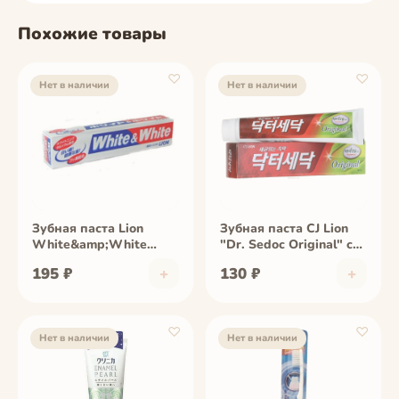
Похожие товары
♡
♡
Нет в наличии
Нет в наличии
фото скоро
фото скоро
Зубная паста Lion
Зубная паста CJ Lion
White&amp;White
"Dr. Sedoc Original" c
горизонтальная туба
маслом чайного
195 ₽
+
130 ₽
+
150 г
дерева,140 гр
♡
♡
Нет в наличии
Нет в наличии
фото скоро
фото скоро